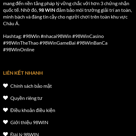
mang đến nền tảng pháp lý vững chắc với hơn 3 chứng nhận
quốc tế. Nhờ đó,
98 WIN
đảm bảo môi trường giải trí an toàn,
minh bạch và đáng tin cậy cho người chơi trên toàn khu vực
Châu Á.
Hashtag: #98Win #nhacai98Win #98WinCasino
#98WinTheThao #98WinGameBai #98WinBanCa
#98WinOnline
LIÊN KẾT NHANH
Chính sách bảo mật
Quyền riêng tư
Điều khoản điều kiện
Giới thiệu 98WIN
Đại lý 98WIN