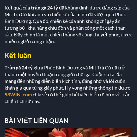
Kết quả của
trận gà 24 tỷ
đã khẳng định được đẳng cấp của
Mít Trà Cú khi anh và chiến kê của mình đã vượt qua Phúc
Bình Dương. Qua đó, chiến kê của anh không chỉ gây ấn
tượng bởi khả năng chịu đòn và phản công một cách thần
sầu. Đây chính là một chiến thắng vô cùng thuyết phục, được
nhiều người công nhận.
Kết luận
Trận gà 24 tỷ
giữa Phúc Bình Dương và Mít Trà Cú đã trở
thành một huyền thoại trong giới chọi gà. Cuộc so tài đã
mang đến những diễn biến kịch tính, đáng nhớ và lôi cuốn
khán giả qua từng giây phút. Hy vọng những thông tin được
98WIN .com
chia sẻ có thể giúp hội viên hiểu rõ hơn về trận
chiến lịch sử này.
BÀI VIẾT LIÊN QUAN