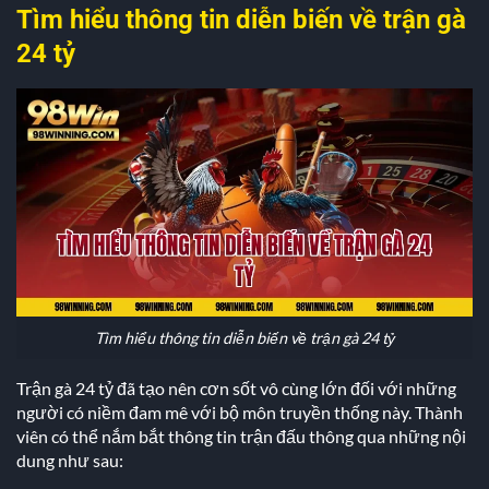
Tìm hiểu thông tin diễn biến về trận gà
24 tỷ
Tìm hiểu thông tin diễn biến về trận gà 24 tỷ
Trận gà 24 tỷ đã tạo nên cơn sốt vô cùng lớn đối với những
người có niềm đam mê với bộ môn truyền thống này. Thành
viên có thể nắm bắt thông tin trận đấu thông qua những nội
dung như sau: