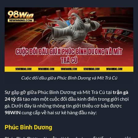
Cuộc đối đầu giữa Phúc Bình Dương và Mít Trà Cú
Sự gặp gỡ giữa Phúc Bình Dương và Mít Trà Cú tại
trận gà
24 tỷ
đã tạo nên một cuộc đối đầu kinh điển trong giới chọi
gà. Dưới đây là những thông tin giới thiệu cơ bản được
98WIN
cung cấp về hai sư kê hàng đầu này:
Phúc Bình Dương