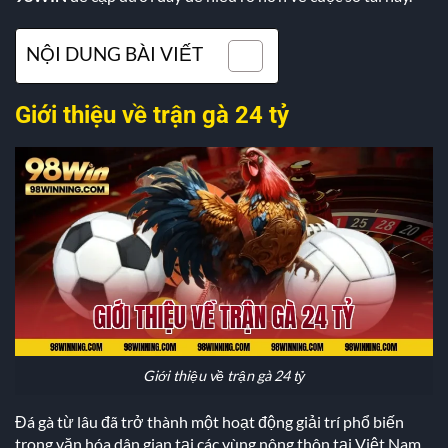
NỘI DUNG BÀI VIẾT
Giới thiệu về trận gà 24 tỷ
Giới thiệu về trận gà 24 tỷ
Đá gà từ lâu đã trở thành một hoạt động giải trí phổ biến
trong văn hóa dân gian tại các vùng nông thôn tại Việt Nam.