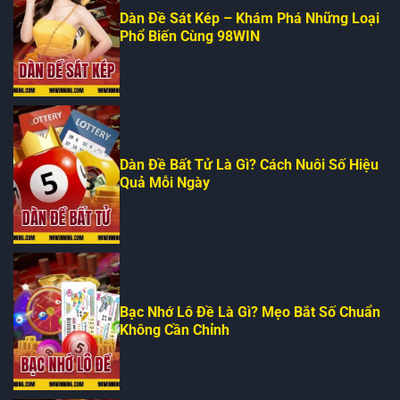
Dàn Đề Sát Kép – Khám Phá Những Loại
Phổ Biến Cùng 98WIN
Dàn Đề Sát Kép
Dàn Đề Bất Tử Là Gì? Cách Nuôi Số Hiệu
Quả Mỗi Ngày
Dàn đề bất tử
Bạc Nhớ Lô Đề Là Gì? Mẹo Bắt Số Chuẩn
Không Cần Chỉnh
Bạc nhớ lô đề