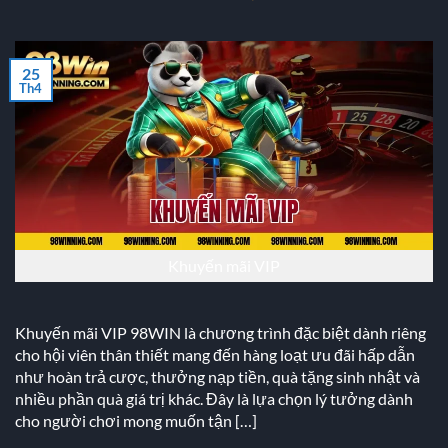
25
Th4
Khuyến mãi VIP
Khuyến mãi VIP 98WIN là chương trình đặc biệt dành riêng
cho hội viên thân thiết mang đến hàng loạt ưu đãi hấp dẫn
như hoàn trả cược, thưởng nạp tiền, quà tặng sinh nhật và
nhiều phần quà giá trị khác. Đây là lựa chọn lý tưởng dành
cho người chơi mong muốn tận […]