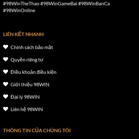
#98WinTheThao #98WinGameBai #98WinBanCa
#98WinOnline
LIÊN KẾT NHANH
Chính sách bảo mật
Quyền riêng tư
Điều khoản điều kiện
Giới thiệu 98WIN
Đại lý 98WIN
Liên hệ 98WIN
THÔNG TIN CỦA CHÚNG TÔI