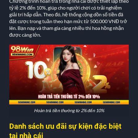
Chương trình hoàn trả trong nhà cái được thiết lập theo
tỷ lệ 2% đến 10%, giúp cho người chơi có trải nghiệm
giải trí hấp dẫn. Theo đó, hệ thống cộng dồn số tiền đã
đặt cược trong tuần theo hạn mức từ 500.000 VNĐ trở
lên. Bạn nạp và tham gia càng nhiều thì hoa hồng nhận
được càng lớn.
Hoàn trả tiền thưởng từ 2% đến 10%
Danh sách ưu đãi sự kiện đặc biệt
tại nhà cái