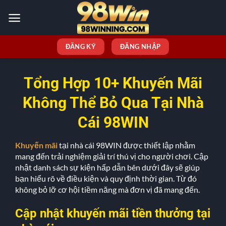
Bỏ
qua
nội
dung
ĐĂNG KÝ
ĐĂNG NHẬP
Tổng Hợp 10+ Khuyến Mãi
Không Thể Bỏ Qua Tại Nhà
Cái 98WIN
Khuyến mãi
tại nhà cái 98WIN được thiết lập nhằm
mang đến trải nghiệm giải trí thú vị cho người chơi. Cập
nhật danh sách sự kiện hấp dẫn bên dưới đây sẽ giúp
bạn hiểu rõ về điều kiện và quy định thời gian. Từ đó
không bỏ lỡ cơ hội tiềm năng mà đơn vị đã mang đến.
Cập nhật khuyến mãi tiền thưởng tại