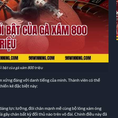
 bật của gà xám 800 triệu
m xứng đáng với danh tiếng của mình. Thành viên có thể
hiến kê đặc biệt này:
dáng lực lưỡng, đôi chân mạnh mẽ cùng bộ lông xám óng
á gãy chân bất kỳ đối thủ nào trên võ đài. Chính điều này đã