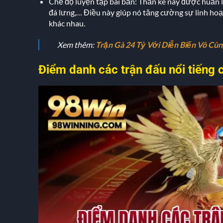
Chế độ luyện tập bài bản: Thần kê này được huấn l
đá lưng,… Điều này giúp nó tăng cường sự linh hoạ
khác nhau.
Xem thêm:
Trận Gà 24 Tỷ Với Diễn Biến Vô Cùn
Điểm danh các trận đấu nổi tiếng 