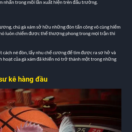
m nhấn trong mỗi lần xuất hiện trên đấu trường.
Dương, chú gà xám sở hữu những đòn tấn công vô cùng hiểm
 nó luôn chiếm được thế thượng phong trong mọi trận thi
ết cách né đòn, lấy nhu chế cương để tìm được ra sơ hở và
inh hoạt của gà xám đã khiến nó trở thành một trong những
 sư kê hàng đầu