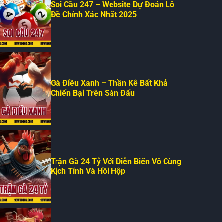
Soi Cầu 247 – Website Dự Đoán Lô
Đề Chính Xác Nhất 2025
Soi Cầu 247
Gà Điều Xanh – Thần Kê Bất Khả
Chiến Bại Trên Sàn Đấu
Gà điều xanh
Trận Gà 24 Tỷ Với Diễn Biến Vô Cùng
Kịch Tính Và Hồi Hộp
Trận gà 24 tỷ