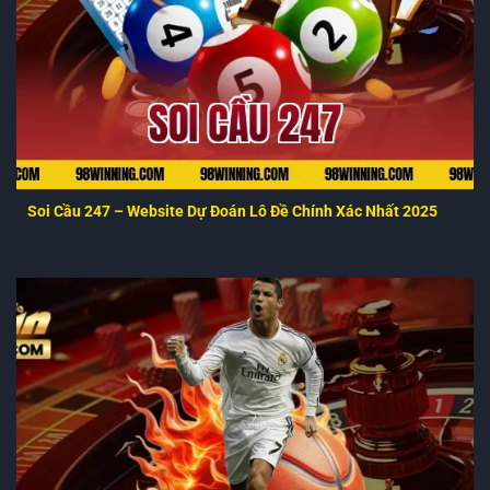
Soi Cầu 247
Soi Cầu 247 – Website Dự Đoán Lô Đề Chính Xác Nhất 2025