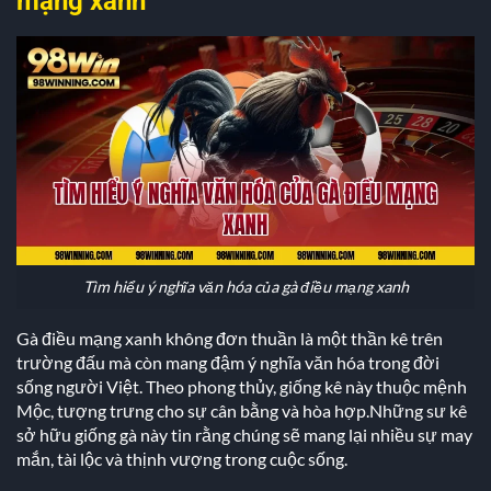
mạng xanh
Tìm hiểu ý nghĩa văn hóa của gà điều mạng xanh
Gà điều mạng xanh không đơn thuần là một thần kê trên
trường đấu mà còn mang đậm ý nghĩa văn hóa trong đời
sống người Việt. Theo phong thủy, giống kê này thuộc mệnh
Mộc, tượng trưng cho sự cân bằng và hòa hợp.Những sư kê
sở hữu giống gà này tin rằng chúng sẽ mang lại nhiều sự may
mắn, tài lộc và thịnh vượng trong cuộc sống.