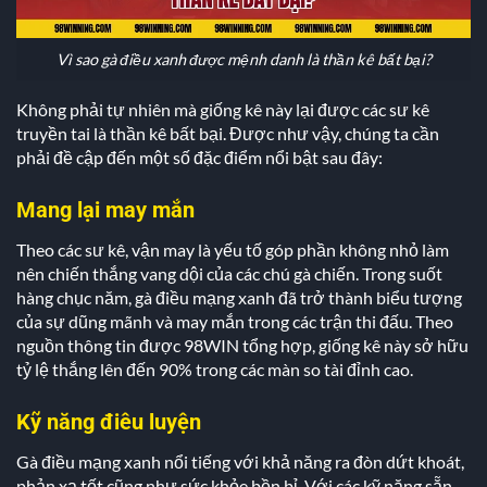
Vì sao gà điều xanh được mệnh danh là thần kê bất bại?
Không phải tự nhiên mà giống kê này lại được các sư kê
truyền tai là thần kê bất bại. Được như vậy, chúng ta cần
phải đề cập đến một số đặc điểm nổi bật sau đây:
Mang lại may mắn
Theo các sư kê, vận may là yếu tố góp phần không nhỏ làm
nên chiến thắng vang dội của các chú gà chiến. Trong suốt
hàng chục năm, gà điều mạng xanh đã trở thành biểu tượng
của sự dũng mãnh và may mắn trong các trận thi đấu. Theo
nguồn thông tin được 98WIN tổng hợp, giống kê này
sở hữu
tỷ lệ thắng lên đến 90% trong các màn so tài đỉnh cao.
Kỹ năng điêu luyện
Gà điều mạng xanh nổi tiếng với khả năng ra đòn dứt khoát,
phản xạ tốt cũng như sức khỏe bền bỉ. Với các kỹ năng sẵn