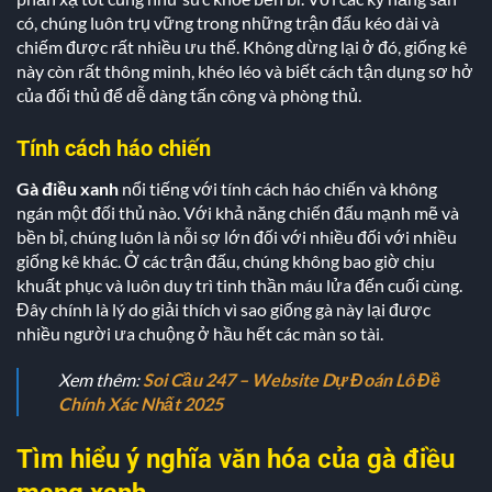
có, chúng luôn trụ vững trong những trận đấu kéo dài và
chiếm được rất nhiều ưu thế. Không dừng lại ở đó, giống kê
này còn rất thông minh, khéo léo và biết cách tận dụng sơ hở
của đối thủ để dễ dàng tấn công và phòng thủ.
Tính cách háo chiến
Gà điều xanh
nổi tiếng với tính cách háo chiến và không
ngán một đối thủ nào. Với khả năng chiến đấu mạnh mẽ và
bền bỉ, chúng luôn là nỗi sợ lớn đối với nhiều đối với nhiều
giống kê khác. Ở các trận đấu, chúng không bao giờ chịu
khuất phục và luôn duy trì tinh thần máu lửa đến cuối cùng.
Đây chính là lý do giải thích vì sao giống gà này lại được
nhiều người ưa chuộng ở hầu hết các màn so tài.
Xem thêm:
Soi Cầu 247 – Website Dự Đoán Lô Đề
Chính Xác Nhất 2025
Tìm hiểu ý nghĩa văn hóa của gà điều