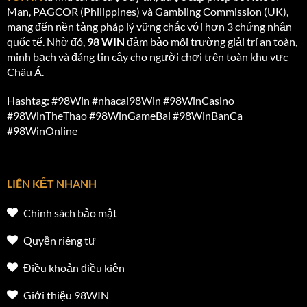
Man, PAGCOR (Philippines) và Gambling Commission (UK),
mang đến nền tảng pháp lý vững chắc với hơn 3 chứng nhận
quốc tế. Nhờ đó,
98 WIN
đảm bảo môi trường giải trí an toàn,
minh bạch và đáng tin cậy cho người chơi trên toàn khu vực
Châu Á.
Hashtag: #98Win #nhacai98Win #98WinCasino
#98WinTheThao #98WinGameBai #98WinBanCa
#98WinOnline
LIÊN KẾT NHANH
Chính sách bảo mật
Quyền riêng tư
Điều khoản điều kiện
Giới thiệu 98WIN