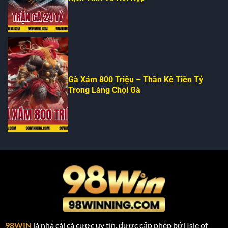
Trận gà 24 tỷ
Gà Xám 800 Triệu – Thần Kê Tiền Tỷ
Trong Làng Chọi Gà
Gà Xám 800
Triệu
98WIN
là nhà cái cá cược uy tín, được cấp phép bởi Isle of