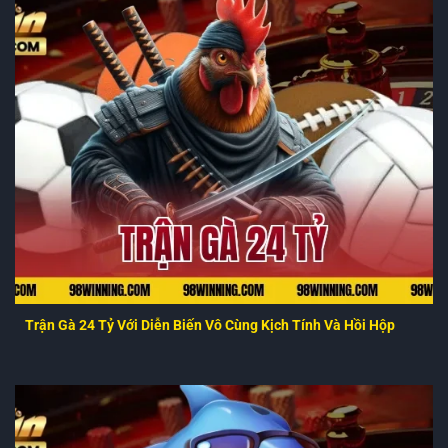
Trận gà 24 tỷ
Trận Gà 24 Tỷ Với Diễn Biến Vô Cùng Kịch Tính Và Hồi Hộp