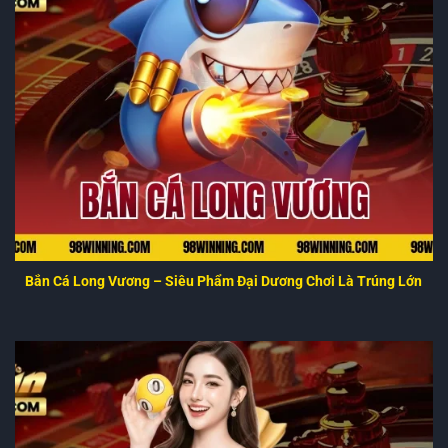
bắn cá long vương
Bắn Cá Long Vương – Siêu Phẩm Đại Dương Chơi Là Trúng Lớn