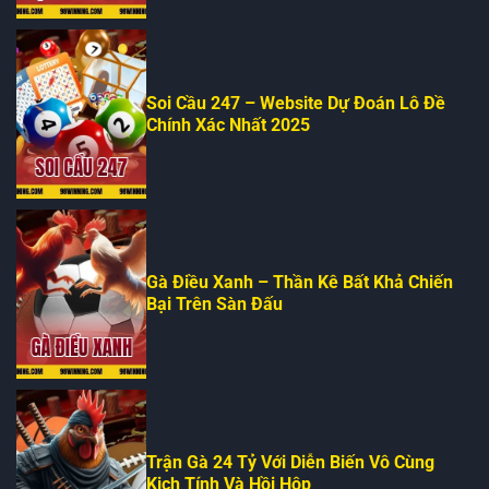
Soi Cầu 247 – Website Dự Đoán Lô Đề
Chính Xác Nhất 2025
Soi Cầu 247
Gà Điều Xanh – Thần Kê Bất Khả Chiến
Bại Trên Sàn Đấu
Gà điều xanh
Trận Gà 24 Tỷ Với Diễn Biến Vô Cùng
Kịch Tính Và Hồi Hộp