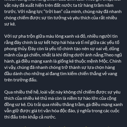
vật này đã xuất hiện trên đất nước ta từ hàng trăm năm
trước. Với năng lực “trời ban” của mình, chúng này đã nhanh
chóng chiếm được sự tin tưởng và yêu thích của rất nhiều
sư kê.
Với sự pha trộn giữa màu lông xanh và đỏ, nhiều người tin
rằng đây chính là sự kết hợp hài hòa và tỉ mĩ giữa các yếu tố
phong thủy. Đây còn là yếu tố chính tạo nên sự oai vệ, dũng
mãnh của gà chiến, nhất là khi đứng dưới ánh nắng.Theo ngũ
hành, gà điều mạng xanh là giống kê thuộc mệnh Mộc. Chính
vì vậy, chúng đã nhanh chóng trở thành sự lựa chọn hàng
đầu dành cho những ai đang tìm kiếm chiến thắng vẻ vang
trên trường đấu.
Qua nhiều thế hệ, loài vật này không chỉ chiếm được sự yêu
thích của nhiều kê thủ mà còn là niềm tự hào lớn của cộng
đồng sư kê. Dù trải qua nhiều thăng trầm, gà điều mạng xanh
vẫn giữ được giá trị văn hóa độc đáo, ý nghĩa trong các cuộc
thi đấu trên khắp cả nước.