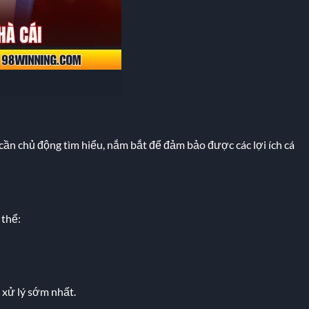
 cần chủ động tìm hiểu, nắm bắt để đảm bảo được các lợi ích cá
 thể:
 xử lý sớm nhất.