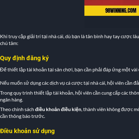
Khi truy cập giải trí tại nhà cái, dù bạn là tân binh hay tay cượ
chú tâm:
Quy định đăng ký
Để thiết lập tài khoản tại sân chơi, bạn cần phải đáp ứng một v
Nếu muốn sử dụng các dịch vụ cá cược tại nhà cái, hội viên cần đ
Trong quy trình thiết lập tài khoản, hội viên cần cung cấp các th
ngân hàng.
Theo chính sách
điều khoản điều kiện
, thành viên không được mở
cần thông báo trước.
Điều khoản sử dụng