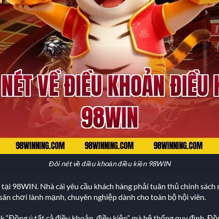
Đôi nét về điều khoản điều kiện 98WIN
 tại 98WIN. Nhà cái yêu cầu khách hàng phải tuân thủ chính sách m
 sân chơi lành mạnh, chuyên nghiệp dành cho toàn bộ hội viên.
ick “Đồng ý tất cả điều khoản, điều kiện” mà hệ thống quy định. Đồ