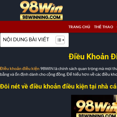
Bỏ
qua
nội
dung
TRANG CHỦ
THỂ THAO
NỘI DUNG BÀI VIẾT
Điều Khoản Đ
Điều khoản điều kiện
98WIN là chính sách quan trọng mà mọi thàn
bằng và ổn định dành cho cộng đồng. Để hiểu hơn về các điều kho
Đôi nét về điều khoản điều kiện tại nhà cá