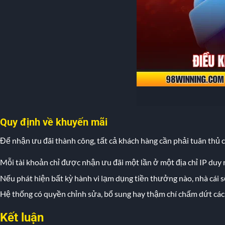
Quy định về khuyến mãi
Để nhận ưu đãi thành công, tất cả khách hàng cần phải tuân thủ 
Mỗi tài khoản chỉ được nhận ưu đãi một lần ở một địa chỉ IP duy 
Nếu phát hiện bất kỳ hành vi lạm dụng tiền thưởng nào, nhà cái s
Hệ thống có quyền chỉnh sửa, bổ sung hay thậm chí chấm dứt các
Kết luận