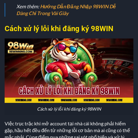
Xem thêm:
Hướng Dẫn Đăng Nhập 98WIN Dễ
Dàng Chỉ Trong Vài Giây
Cách xử lý lỗi khi đăng ký 98WIN
Cách xử lý lỗi khi đăng ký 98WIN
Việc trục trặc khi mở account tại nhà cái không phải hiếm
gặp, hầu hết đều đến từ những lỗi cơ bản mà ai cũng có thể
mắc phải. Cùng điểm qua những sai sót phổ biến và xử lý