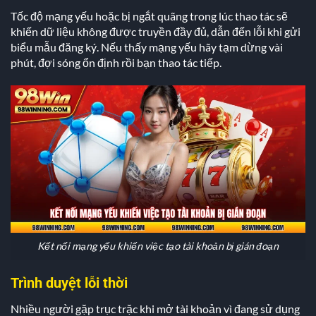
Tốc độ mạng yếu hoặc bị ngắt quãng trong lúc thao tác sẽ
khiến dữ liệu không được truyền đầy đủ, dẫn đến lỗi khi gửi
biểu mẫu đăng ký. Nếu thấy mạng yếu hãy tạm dừng vài
phút, đợi sóng ổn định rồi bạn thao tác tiếp.
Kết nối mạng yếu khiến việc tạo tài khoản bị gián đoạn
Trình duyệt lỗi thời
Nhiều người gặp trục trặc khi mở tài khoản vì đang sử dụng