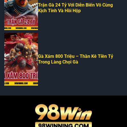
Trận Gà 24 Tỷ Với Diễn Biến Vô Cùng
Kịch Tính Và Hồi Hộp
Trận gà 24 tỷ
Gà Xám 800 Triệu – Thần Kê Tiền Tỷ
Trong Làng Chọi Gà
Gà Xám 800
Triệu