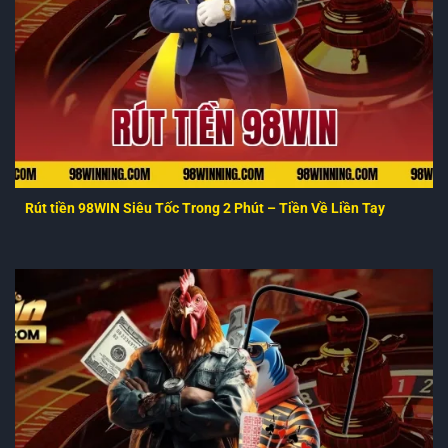
Rút tiền 98WIN
Rút tiền 98WIN Siêu Tốc Trong 2 Phút – Tiền Về Liền Tay