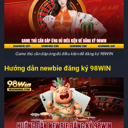
Game thủ cần đáp ứng đủ điều kiện để đăng ký 98WIN
Hướng dẫn newbie đăng ký 98WIN