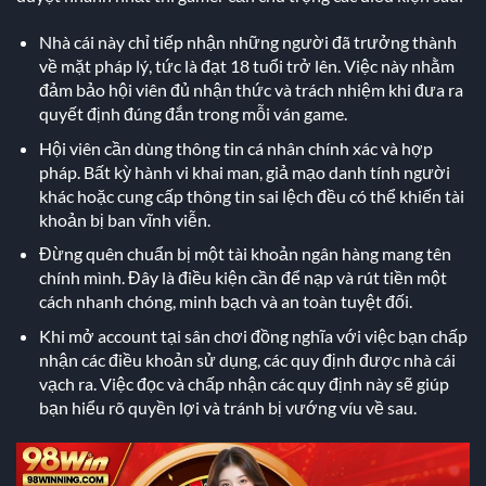
Nhà cái này chỉ tiếp nhận những người đã trưởng thành
về mặt pháp lý, tức là đạt 18 tuổi trở lên. Việc này nhằm
đảm bảo hội viên đủ nhận thức và trách nhiệm khi đưa ra
quyết định đúng đắn trong mỗi ván game.
Hội viên cần dùng thông tin cá nhân chính xác và hợp
pháp. Bất kỳ hành vi khai man, giả mạo danh tính người
khác hoặc cung cấp thông tin sai lệch đều có thể khiến tài
khoản bị ban vĩnh viễn.
Đừng quên chuẩn bị một tài khoản ngân hàng mang tên
chính mình. Đây là điều kiện cần để nạp và rút tiền một
cách nhanh chóng, minh bạch và an toàn tuyệt đối.
Khi mở account tại sân chơi đồng nghĩa với việc bạn chấp
nhận các điều khoản sử dụng, các quy định được nhà cái
vạch ra. Việc đọc và chấp nhận các quy định này sẽ giúp
bạn hiểu rõ quyền lợi và tránh bị vướng víu về sau.