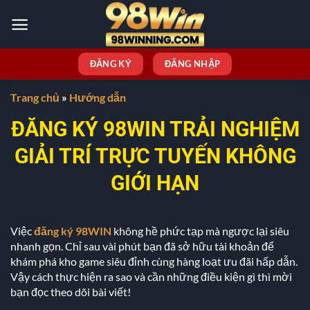
Bỏ
qua
nội
dung
ĐĂNG KÝ
ĐĂNG NHẬP
Trang chủ
»
Hướng dẫn
ĐĂNG KÝ 98WIN TRẢI NGHIỆM
GIẢI TRÍ TRỰC TUYẾN KHÔNG
GIỚI HẠN
Việc
đăng ký 98WIN
không hề phức tạp mà ngược lại siêu
nhanh gọn. Chỉ sau vài phút bạn đã sở hữu tài khoản để
khám phá kho game siêu đỉnh cùng hàng loạt ưu đãi hấp dẫn.
Vậy cách thực hiện ra sao và cần những điều kiện gì thì mời
bạn đọc theo dõi bài viết!