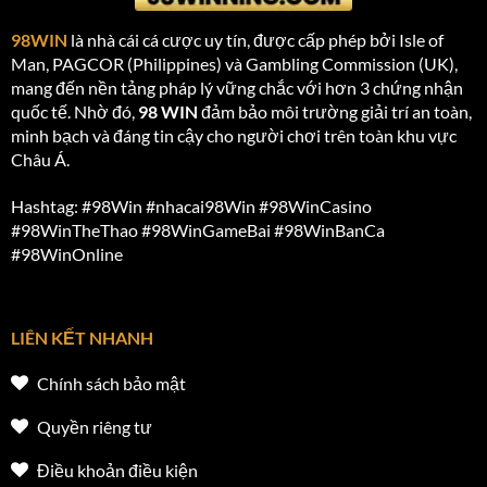
98WIN
là nhà cái cá cược uy tín, được cấp phép bởi Isle of
Man, PAGCOR (Philippines) và Gambling Commission (UK),
mang đến nền tảng pháp lý vững chắc với hơn 3 chứng nhận
quốc tế. Nhờ đó,
98 WIN
đảm bảo môi trường giải trí an toàn,
minh bạch và đáng tin cậy cho người chơi trên toàn khu vực
Châu Á.
Hashtag: #98Win #nhacai98Win #98WinCasino
#98WinTheThao #98WinGameBai #98WinBanCa
#98WinOnline
LIÊN KẾT NHANH
Chính sách bảo mật
Quyền riêng tư
Điều khoản điều kiện