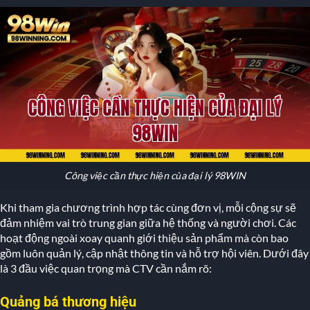
Công việc cần thực hiện của đại lý 98WIN
Khi tham gia chương trình hợp tác cùng đơn vị, mỗi cộng sự sẽ
đảm nhiệm vai trò trung gian giữa hệ thống và người chơi. Các
hoạt động ngoài xoay quanh giới thiệu sản phẩm mà còn bao
gồm luôn quản lý, cập nhật thông tin và hỗ trợ hội viên. Dưới đây
là 3 đầu việc quan trọng mà CTV cần nắm rõ:
Quảng bá thương hiệu