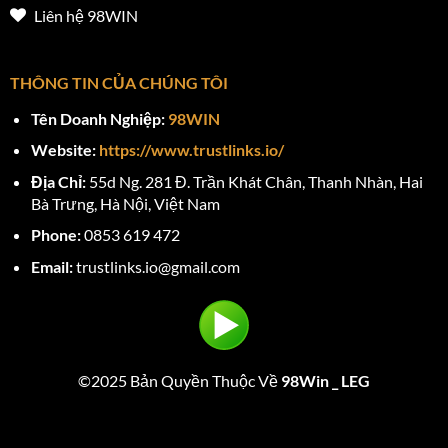
Liên hệ 98WIN
THÔNG TIN CỦA CHÚNG TÔI
Tên Doanh Nghiệp:
98WIN
Website:
https://www.trustlinks.io/
Địa Chỉ:
55d Ng. 281 Đ. Trần Khát Chân, Thanh Nhàn, Hai
Bà Trưng, Hà Nội, Việt Nam
Phone:
0853 619 472
Email:
trustlinks.io@gmail.com
©2025 Bản Quyền Thuộc Về
98Win _ LEG