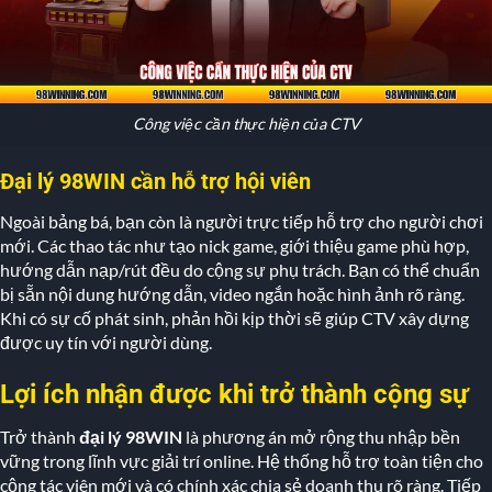
Công việc cần thực hiện của CTV
Đại lý 98WIN cần hỗ trợ hội viên
Ngoài bảng bá, bạn còn là người trực tiếp hỗ trợ cho người chơi
mới. Các thao tác như tạo nick game, giới thiệu game phù hợp,
hướng dẫn nạp/rút đều do cộng sự phụ trách. Bạn có thể chuẩn
bị sẵn nội dung hướng dẫn, video ngắn hoặc hình ảnh rõ ràng.
Khi có sự cố phát sinh, phản hồi kịp thời sẽ giúp CTV xây dựng
được uy tín với người dùng.
Lợi ích nhận được khi trở thành cộng sự
Trở thành
đại lý 98WIN
là phương án mở rộng thu nhập bền
vững trong lĩnh vực giải trí online. Hệ thống hỗ trợ toàn tiện cho
cộng tác viên mới và có chính xác chia sẻ doanh thu rõ ràng. Tiếp