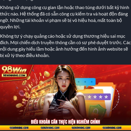
Không sử dụng công cụ gian lận hoặc thao túng dưới bất kỳ hình
thức nào. Hệ thống đã có sẵn công cụ kiểm tra và hoạt độn đáng
ngờ. Những tài khoản vi phạm sẽ bị vô hiệu hoá, mất toàn bộ
quyền lợi.
Không tự ý chạy quảng cáo hoặc sử dụng thương hiệu sai mục
đích. Mọi chiến dịch truyền thông cần có sự phê duyệt trước. Các
nội dung gây hiểu lầm hoặc ảnh hưởng đến hình ảnh website sẽ
bị xử lý theo điều khoản.